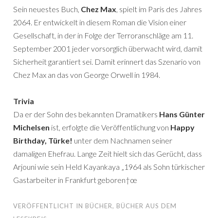
Sein neuestes Buch,
Chez Max
, spielt im Paris des Jahres
2064. Er entwickelt in diesem Roman die Vision einer
Gesellschaft, in der in Folge der Terroranschläge am 11.
September 2001 jeder vorsorglich überwacht wird, damit
Sicherheit garantiert sei. Damit erinnert das Szenario von
Chez Max an das von George Orwell in 1984.
Trivia
Da er der Sohn des bekannten Dramatikers
Hans Günter
Michelsen
ist, erfolgte die Veröffentlichung von
Happy
Birthday, Türke!
unter dem Nachnamen seiner
damaligen Ehefrau. Lange Zeit hielt sich das Gerücht, dass
Arjouni wie sein Held Kayankaya „1964 als Sohn türkischer
Gastarbeiter in Frankfurt geboren†œ
VERÖFFENTLICHT IN
BÜCHER
,
BÜCHER AUS DEM