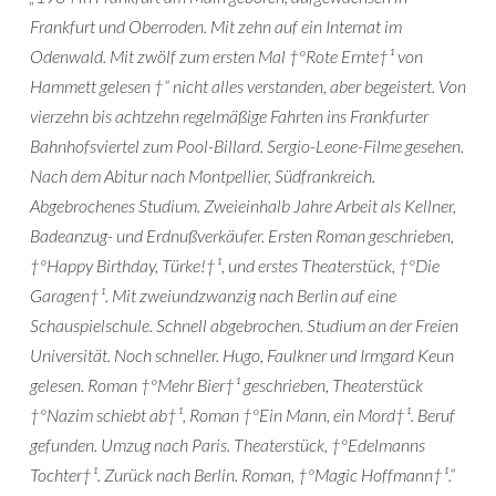
Frankfurt und Oberroden. Mit zehn auf ein Internat im
Odenwald. Mit zwölf zum ersten Mal †ºRote Ernte†¹ von
Hammett gelesen †“ nicht alles verstanden, aber begeistert. Von
vierzehn bis achtzehn regelmäßige Fahrten ins Frankfurter
Bahnhofsviertel zum Pool-Billard. Sergio-Leone-Filme gesehen.
Nach dem Abitur nach Montpellier, Südfrankreich.
Abgebrochenes Studium. Zweieinhalb Jahre Arbeit als Kellner,
Badeanzug- und Erdnußverkäufer. Ersten Roman geschrieben,
†ºHappy Birthday, Türke!†¹, und erstes Theaterstück, †ºDie
Garagen†¹. Mit zweiundzwanzig nach Berlin auf eine
Schauspielschule. Schnell abgebrochen. Studium an der Freien
Universität. Noch schneller. Hugo, Faulkner und Irmgard Keun
gelesen. Roman †ºMehr Bier†¹ geschrieben, Theaterstück
†ºNazim schiebt ab†¹, Roman †ºEin Mann, ein Mord†¹. Beruf
gefunden. Umzug nach Paris. Theaterstück, †ºEdelmanns
Tochter†¹. Zurück nach Berlin. Roman, †ºMagic Hoffmann†¹.“