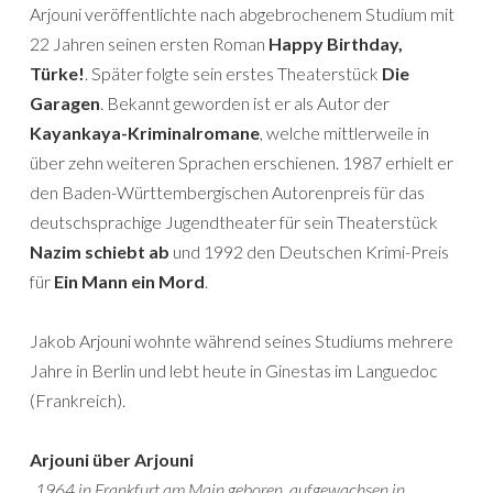
Arjouni veröffentlichte nach abgebrochenem Studium mit
22 Jahren seinen ersten Roman
Happy Birthday,
Türke!
. Später folgte sein erstes Theaterstück
Die
Garagen
. Bekannt geworden ist er als Autor der
Kayankaya-Kriminalromane
, welche mittlerweile in
über zehn weiteren Sprachen erschienen. 1987 erhielt er
den Baden-Württembergischen Autorenpreis für das
deutschsprachige Jugendtheater für sein Theaterstück
Nazim
schiebt ab
und 1992 den Deutschen Krimi-Preis
für
Ein Mann ein Mord
.
Jakob Arjouni wohnte während seines Studiums mehrere
Jahre in Berlin und lebt heute in Ginestas im Languedoc
(Frankreich).
Arjouni über Arjouni
„1964 in Frankfurt am Main geboren, aufgewachsen in