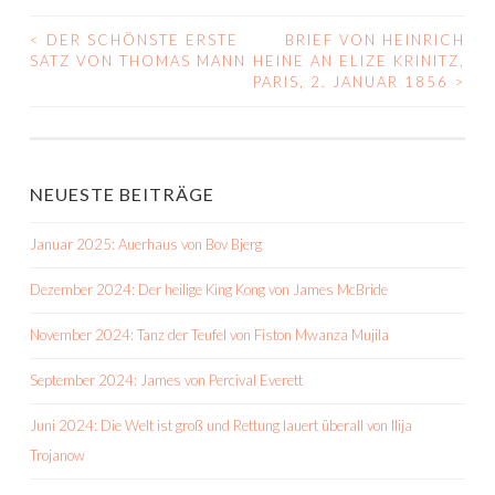
<
DER SCHÖNSTE ERSTE
BRIEF VON HEINRICH
BEITRAGS-
SATZ VON THOMAS MANN
HEINE AN ELIZE KRINITZ,
PARIS, 2. JANUAR 1856
>
NAVIGATION
NEUESTE BEITRÄGE
Januar 2025: Auerhaus von Bov Bjerg
Dezember 2024: Der heilige King Kong von James McBride
November 2024: Tanz der Teufel von Fiston Mwanza Mujila
September 2024: James von Percival Everett
Juni 2024: Die Welt ist groß und Rettung lauert überall von Ilija
Trojanow