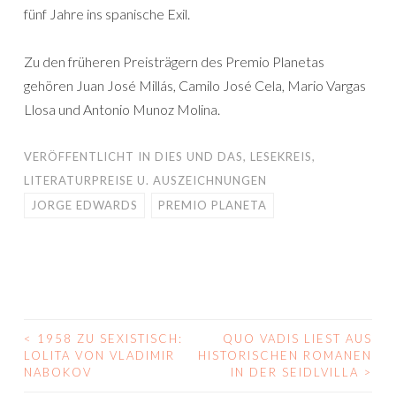
fünf Jahre ins spanische Exil.
Zu den früheren Preisträgern des Premio Planetas
gehören Juan José Millás, Camilo José Cela, Mario Vargas
Llosa und Antonio Munoz Molina.
VERÖFFENTLICHT IN
DIES UND DAS
,
LESEKREIS
,
LITERATURPREISE U. AUSZEICHNUNGEN
JORGE EDWARDS
PREMIO PLANETA
<
1958 ZU SEXISTISCH:
QUO VADIS LIEST AUS
BEITRAGS-
LOLITA VON VLADIMIR
HISTORISCHEN ROMANEN
NABOKOV
IN DER SEIDLVILLA
>
NAVIGATION