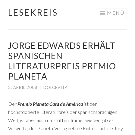
LESEKREIS
Springe
MENÜ
zum
Inhalt
JORGE EDWARDS ERHÄLT
SPANISCHEN
LITERATURPREIS PREMIO
PLANETA
3. APRIL 2008
|
DOLCEVITA
Der
Premio Planeta Casa de América
ist der
höchstdotierte Literaturpreis der spanischsprachigen
Welt, ist aber auch umstritten. Immer wieder gab es
Vorwürfe, der Planeta-Verlag nehme Einfluss auf die Jury