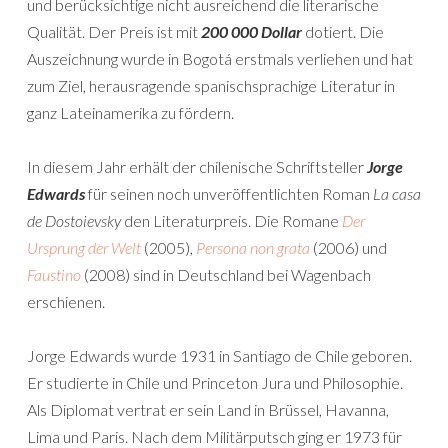
und berücksichtige nicht ausreichend die literarische
Qualität. Der Preis ist mit
200 000 Dollar
dotiert. Die
Auszeichnung wurde in Bogotá erstmals verliehen und hat
zum Ziel, herausragende spanischsprachige Literatur in
ganz Lateinamerika zu fördern.
In diesem Jahr erhält der chilenische Schriftsteller
Jorge
Edwards
für seinen noch unveröffentlichten Roman
La casa
de Dostoievsky
den Literaturpreis. Die Romane
Der
Ursprung der Welt
(2005),
Persona non grata
(2006) und
Faustino
(2008) sind in Deutschland bei Wagenbach
erschienen.
Jorge Edwards wurde 1931 in Santiago de Chile geboren.
Er studierte in Chile und Princeton Jura und Philosophie.
Als Diplomat vertrat er sein Land in Brüssel, Havanna,
Lima und Paris. Nach dem Militärputsch ging er 1973 für