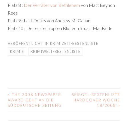
Platz 8 :
Der Verräter von Bethlehem
von Matt Beynon
Rees
Platz 9 : Last Drinks von Andrew McGahan
Platz 10 : Der erste Tropfen Blut von Stuart MacBride
VERÖFFENTLICHT IN
KRIMIZEIT-BESTENLISTE
KRIMIS
KRIMIWELT-BESTENLISTE
<
THE 2008 NEWSPAPER
SPIEGEL-BESTENLISTE
BEITRAGS-
AWARD GEHT AN DIE
HARDCOVER WOCHE
SÜDDEUTSCHE ZEITUNG
18/2008
>
NAVIGATION