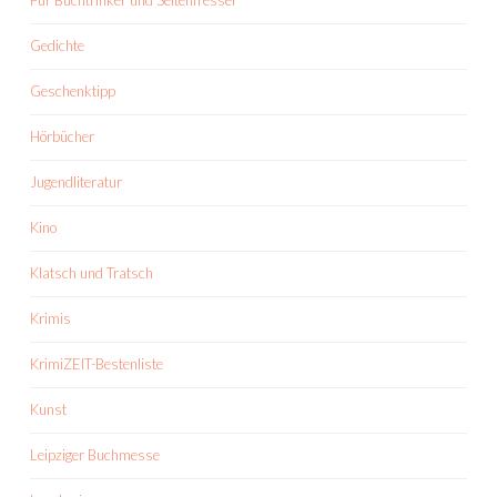
Für Buchtrinker und Seitenfresser
Gedichte
Geschenktipp
Hörbücher
Jugendliteratur
Kino
Klatsch und Tratsch
Krimis
KrimiZEIT-Bestenliste
Kunst
Leipziger Buchmesse