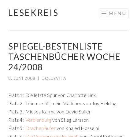
LESEKREIS
Springe
MENÜ
zum
Inhalt
SPIEGEL-BESTENLISTE
TASCHENBÜCHER WOCHE
24/2008
8. JUNI 2008
|
DOLCEVITA
Platz 1 : Die letzte Spur von Charlotte Link
Platz 2 : Träume süß, mein Mädchen von Joy Fielding
Platz 3 : Mieses Karma von David Safier
Platz 4 :
Verblendung
von Stieg Larsson
Platz 5 :
Drachenläufer
von Khaled Hosseini
Platz 6 :
Die Vermessung der Welt
von Daniel Kehlmann