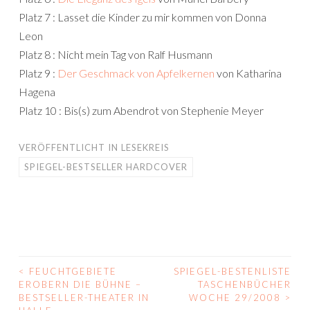
Platz 7 : Lasset die Kinder zu mir kommen von Donna
Leon
Platz 8 : Nicht mein Tag von Ralf Husmann
Platz 9 :
Der Geschmack von Apfelkernen
von Katharina
Hagena
Platz 10 : Bis(s) zum Abendrot von Stephenie Meyer
VERÖFFENTLICHT IN
LESEKREIS
SPIEGEL-BESTSELLER HARDCOVER
<
FEUCHTGEBIETE
SPIEGEL-BESTENLISTE
BEITRAGS-
EROBERN DIE BÜHNE –
TASCHENBÜCHER
BESTSELLER-THEATER IN
WOCHE 29/2008
>
NAVIGATION