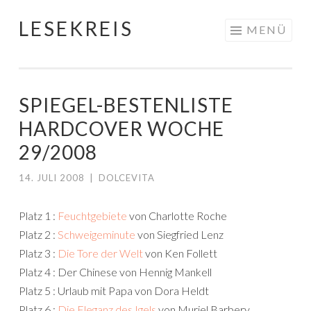
LESEKREIS
Springe
MENÜ
zum
Inhalt
SPIEGEL-BESTENLISTE
HARDCOVER WOCHE
29/2008
14. JULI 2008
|
DOLCEVITA
Platz 1 :
Feuchtgebiete
von Charlotte Roche
Platz 2 :
Schweigeminute
von Siegfried Lenz
Platz 3 :
Die Tore der Welt
von Ken Follett
Platz 4 : Der Chinese von Hennig Mankell
Platz 5 : Urlaub mit Papa von Dora Heldt
Platz 6 :
Die Eleganz des Igels
von Muriel Barbery