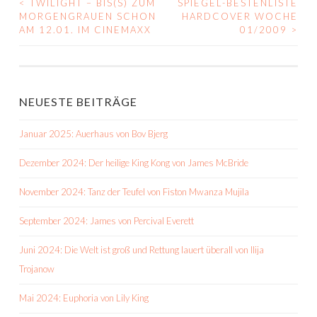
<
TWILIGHT – BIS(S) ZUM
SPIEGEL-BESTENLISTE
BEITRAGS-
MORGENGRAUEN SCHON
HARDCOVER WOCHE
AM 12.01. IM CINEMAXX
01/2009
>
NAVIGATION
NEUESTE BEITRÄGE
Januar 2025: Auerhaus von Bov Bjerg
Dezember 2024: Der heilige King Kong von James McBride
November 2024: Tanz der Teufel von Fiston Mwanza Mujila
September 2024: James von Percival Everett
Juni 2024: Die Welt ist groß und Rettung lauert überall von Ilija
Trojanow
Mai 2024: Euphoria von Lily King