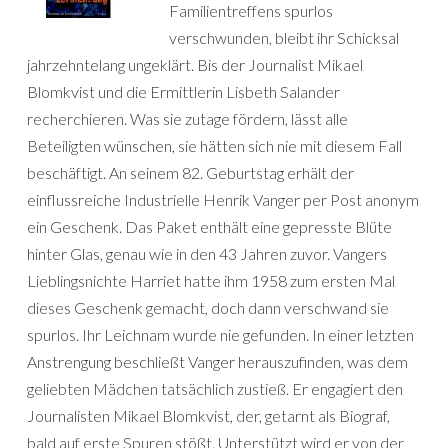
Familientreffens spurlos
verschwunden, bleibt ihr Schicksal
jahrzehntelang ungeklärt. Bis der Journalist Mikael
Blomkvist und die Ermittlerin Lisbeth Salander
recherchieren. Was sie zutage fördern, lässt alle
Beteiligten wünschen, sie hätten sich nie mit diesem Fall
beschäftigt. An seinem 82. Geburtstag erhält der
einflussreiche Industrielle Henrik Vanger per Post anonym
ein Geschenk. Das Paket enthält eine gepresste Blüte
hinter Glas, genau wie in den 43 Jahren zuvor. Vangers
Lieblingsnichte Harriet hatte ihm 1958 zum ersten Mal
dieses Geschenk gemacht, doch dann verschwand sie
spurlos. Ihr Leichnam wurde nie gefunden. In einer letzten
Anstrengung beschließt Vanger herauszufinden, was dem
geliebten Mädchen tatsächlich zustieß. Er engagiert den
Journalisten Mikael Blomkvist, der, getarnt als Biograf,
bald auf erste Spuren stößt. Unterstützt wird er von der