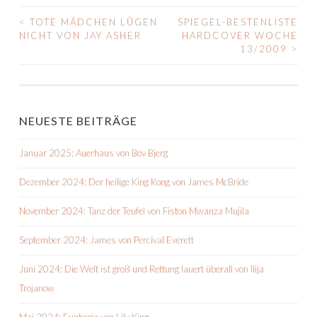
<
TOTE MÄDCHEN LÜGEN
SPIEGEL-BESTENLISTE
BEITRAGS-
NICHT VON JAY ASHER
HARDCOVER WOCHE
13/2009
>
NAVIGATION
NEUESTE BEITRÄGE
Januar 2025: Auerhaus von Bov Bjerg
Dezember 2024: Der heilige King Kong von James McBride
November 2024: Tanz der Teufel von Fiston Mwanza Mujila
September 2024: James von Percival Everett
Juni 2024: Die Welt ist groß und Rettung lauert überall von Ilija
Trojanow