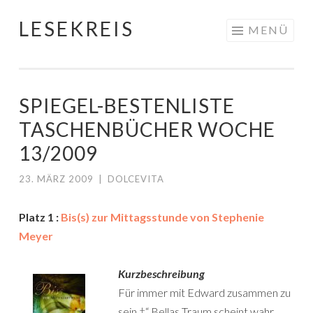
LESEKREIS
Springe
MENÜ
zum
Inhalt
SPIEGEL-BESTENLISTE
TASCHENBÜCHER WOCHE
13/2009
23. MÄRZ 2009
|
DOLCEVITA
Platz 1 :
Bis(s) zur Mittagsstunde von Stephenie
Meyer
Kurzbeschreibung
Für immer mit Edward zusammen zu
sein †“ Bellas Traum scheint wahr