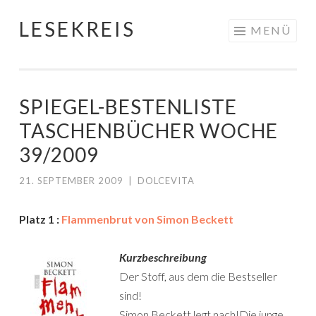
LESEKREIS
Springe
MENÜ
zum
Inhalt
SPIEGEL-BESTENLISTE
TASCHENBÜCHER WOCHE
39/2009
21. SEPTEMBER 2009
|
DOLCEVITA
Platz 1 :
Flammenbrut von Simon Beckett
Kurzbeschreibung
Der Stoff, aus dem die Bestseller
sind!
Simon Beckett legt nach!Die junge