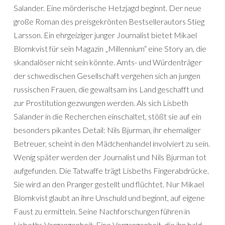
Salander. Eine mörderische Hetzjagd beginnt. Der neue
große Roman des preisgekrönten Bestsellerautors Stieg
Larsson. Ein ehrgeiziger junger Journalist bietet Mikael
Blomkvist für sein Magazin „Millennium“ eine Story an, die
skandalöser nicht sein könnte. Amts- und Würdenträger
der schwedischen Gesellschaft vergehen sich an jungen
russischen Frauen, die gewaltsam ins Land geschafft und
zur Prostitution gezwungen werden. Als sich Lisbeth
Salander in die Recherchen einschaltet, stößt sie auf ein
besonders pikantes Detail: Nils Bjurman, ihr ehemaliger
Betreuer, scheint in den Mädchenhandel involviert zu sein.
Wenig später werden der Journalist und Nils Bjurman tot
aufgefunden. Die Tatwaffe trägt Lisbeths Fingerabdrücke.
Sie wird an den Pranger gestellt und flüchtet. Nur Mikael
Blomkvist glaubt an ihre Unschuld und beginnt, auf eigene
Faust zu ermitteln. Seine Nachforschungen führen in
Lisbeths Vergangenheit. Eine Vergangenheit, die ihn bald