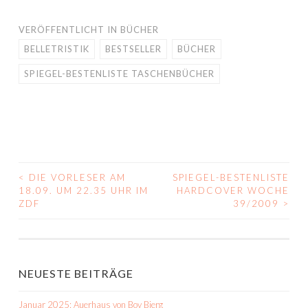
VERÖFFENTLICHT IN
BÜCHER
BELLETRISTIK
BESTSELLER
BÜCHER
SPIEGEL-BESTENLISTE TASCHENBÜCHER
<
DIE VORLESER AM
SPIEGEL-BESTENLISTE
BEITRAGS-
18.09. UM 22.35 UHR IM
HARDCOVER WOCHE
ZDF
39/2009
>
NAVIGATION
NEUESTE BEITRÄGE
Januar 2025: Auerhaus von Bov Bjerg