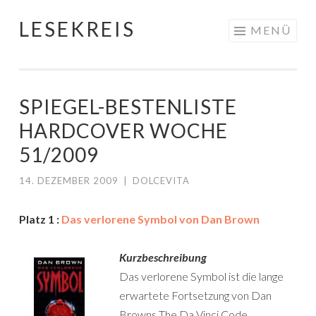
LESEKREIS
Springe
MENÜ
zum
Inhalt
SPIEGEL-BESTENLISTE
HARDCOVER WOCHE
51/2009
14. DEZEMBER 2009
|
DOLCEVITA
Platz 1 :
Das verlorene Symbol von Dan Brown
Kurzbeschreibung
Das verlorene Symbol ist die lange
erwartete Fortsetzung von Dan
Browns The Da Vinci Code