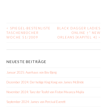
<
SPIEGEL-BESTENLISTE
BLACK DAGGER LADIES
BEITRAGS-
TASCHENBÜCHER
ONLINE †“ NEW
WOCHE 51/2009
ORLEANS [KAPITEL 4]
>
NAVIGATION
NEUESTE BEITRÄGE
Januar 2025: Auerhaus von Bov Bjerg
Dezember 2024: Der heilige King Kong von James McBride
November 2024: Tanz der Teufel von Fiston Mwanza Mujila
September 2024: James von Percival Everett