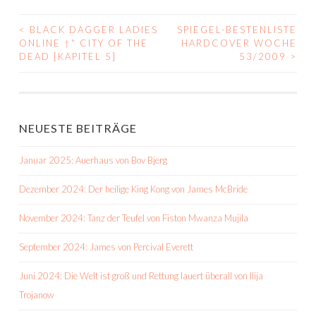
<
BLACK DAGGER LADIES
SPIEGEL-BESTENLISTE
BEITRAGS-
ONLINE †“ CITY OF THE
HARDCOVER WOCHE
DEAD [KAPITEL 5]
53/2009
>
NAVIGATION
NEUESTE BEITRÄGE
Januar 2025: Auerhaus von Bov Bjerg
Dezember 2024: Der heilige King Kong von James McBride
November 2024: Tanz der Teufel von Fiston Mwanza Mujila
September 2024: James von Percival Everett
Juni 2024: Die Welt ist groß und Rettung lauert überall von Ilija
Trojanow