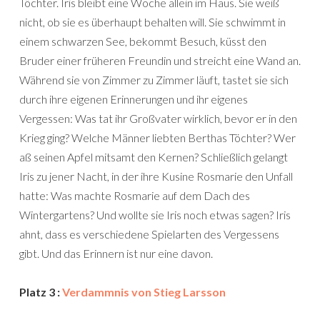
Töchter. Iris bleibt eine Woche allein im Haus. Sie weiß
nicht, ob sie es überhaupt behalten will. Sie schwimmt in
einem schwarzen See, bekommt Besuch, küsst den
Bruder einer früheren Freundin und streicht eine Wand an.
Während sie von Zimmer zu Zimmer läuft, tastet sie sich
durch ihre eigenen Erinnerungen und ihr eigenes
Vergessen: Was tat ihr Großvater wirklich, bevor er in den
Krieg ging? Welche Männer liebten Berthas Töchter? Wer
aß seinen Apfel mitsamt den Kernen? Schließlich gelangt
Iris zu jener Nacht, in der ihre Kusine Rosmarie den Unfall
hatte: Was machte Rosmarie auf dem Dach des
Wintergartens? Und wollte sie Iris noch etwas sagen? Iris
ahnt, dass es verschiedene Spielarten des Vergessens
gibt. Und das Erinnern ist nur eine davon.
Platz 3 :
Verdammnis von Stieg Larsson