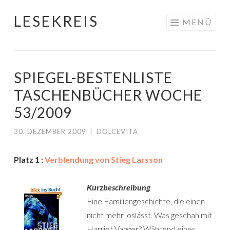
LESEKREIS
Springe
MENÜ
zum
Inhalt
SPIEGEL-BESTENLISTE
TASCHENBÜCHER WOCHE
53/2009
30. DEZEMBER 2009
|
DOLCEVITA
Platz 1 :
Verblendung von Stieg Larsson
Kurzbeschreibung
Eine Familiengeschichte, die einen
nicht mehr loslässt. Was geschah mit
Harriet Vanger? Während eines