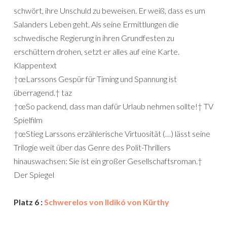
schwört, ihre Unschuld zu beweisen. Er weiß, dass es um
Salanders Leben geht. Als seine Ermittlungen die
schwedische Regierung in ihren Grundfesten zu
erschüttern drohen, setzt er alles auf eine Karte.
Klappentext
†œLarssons Gespür für Timing und Spannung ist
überragend.† taz
†œSo packend, dass man dafür Urlaub nehmen sollte!† TV
Spielfilm
†œStieg Larssons erzählerische Virtuosität (…) lässt seine
Trilogie weit über das Genre des Polit-Thrillers
hinauswachsen: Sie ist ein großer Gesellschaftsroman.†
Der Spiegel
Platz 6 :
Schwerelos von Ildikó von Kürthy