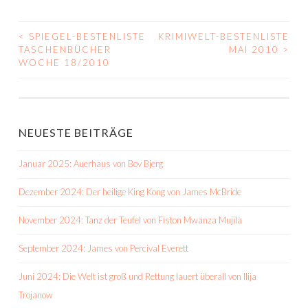
<
SPIEGEL-BESTENLISTE
KRIMIWELT-BESTENLISTE
BEITRAGS-
TASCHENBÜCHER
MAI 2010
>
WOCHE 18/2010
NAVIGATION
NEUESTE BEITRÄGE
Januar 2025: Auerhaus von Bov Bjerg
Dezember 2024: Der heilige King Kong von James McBride
November 2024: Tanz der Teufel von Fiston Mwanza Mujila
September 2024: James von Percival Everett
Juni 2024: Die Welt ist groß und Rettung lauert überall von Ilija
Trojanow