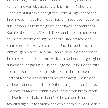
kennen und verliebt sich unsterblich in ihn †“ aber die
Liebe steht unter keinem guten Stern. Ausgerechnet bei
ihrem Vater findet Ronnie schließlich Trost, doch bevor es
zur Versöhnung kommt, geschieht etwas Schreckliches.
Ronnie ist entsetzt: Sie soll die gesamten Sommerferien
bei ihrem Vater verbringen, der drei Jahre zuvor der
Familie den Rücken gekehrt hat. Und das auch noch im
langweiligen North Carolina. Ronnie ist wild entschlossen,
ihrem Vater das Leben zur Hölle zu machen. Das gelingt ihr
zunächst auch ganz gut. Bis der junge Will in ihr Leben tritt,
der alles verändert: Zum ersten Mal in ihrem Leben
verliebt Ronnie sich wirklich und wahrhaftig. Die beiden
verleben eine wunderbare Zeit des ungetrübten Glücks.
Gleichzeitig nähert Ronnie sich auch wieder ihrem Vater
an. Doch schon bald tritt ein Neider auf den Plan: ein
gewalttätiger junger Mann, der von einem dunklen Fleck in