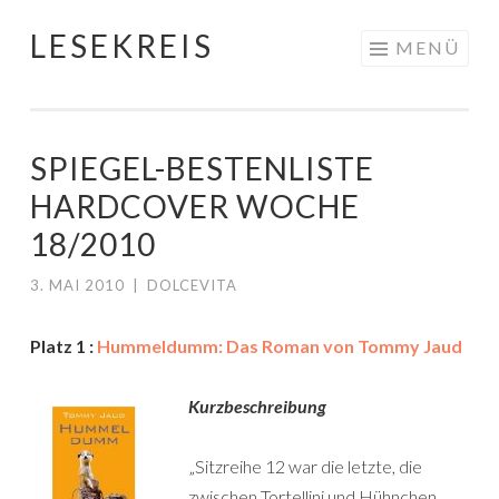
LESEKREIS
Springe
MENÜ
zum
Inhalt
SPIEGEL-BESTENLISTE
HARDCOVER WOCHE
18/2010
3. MAI 2010
|
DOLCEVITA
Platz 1 :
Hummeldumm: Das Roman von Tommy Jaud
Kurzbeschreibung
„Sitzreihe 12 war die letzte, die
zwischen Tortellini und Hühnchen