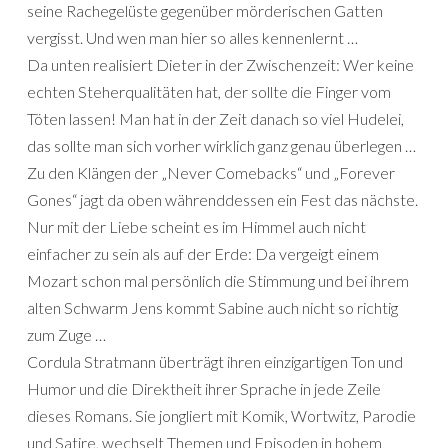
seine Rachegelüste gegenüber mörderischen Gatten
vergisst. Und wen man hier so alles kennenlernt …
Da unten realisiert Dieter in der Zwischenzeit: Wer keine
echten Steherqualitäten hat, der sollte die Finger vom
Töten lassen! Man hat in der Zeit danach so viel Hudelei,
das sollte man sich vorher wirklich ganz genau überlegen …
Zu den Klängen der „Never Comebacks“ und „Forever
Gones“ jagt da oben währenddessen ein Fest das nächste.
Nur mit der Liebe scheint es im Himmel auch nicht
einfacher zu sein als auf der Erde: Da vergeigt einem
Mozart schon mal persönlich die Stimmung und bei ihrem
alten Schwarm Jens kommt Sabine auch nicht so richtig
zum Zuge …
Cordula Stratmann überträgt ihren einzigartigen Ton und
Humor und die Direktheit ihrer Sprache in jede Zeile
dieses Romans. Sie jongliert mit Komik, Wortwitz, Parodie
und Satire, wechselt Themen und Episoden in hohem