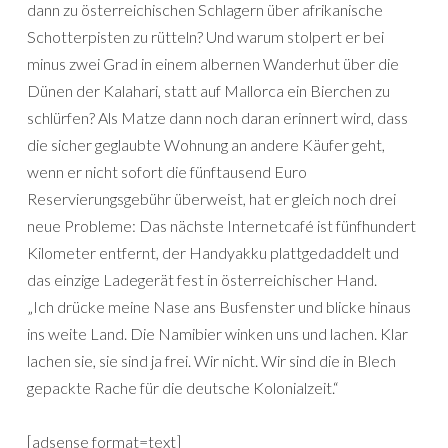
dann zu österreichischen Schlagern über afrikanische
Schotterpisten zu rütteln? Und warum stolpert er bei
minus zwei Grad in einem albernen Wanderhut über die
Dünen der Kalahari, statt auf Mallorca ein Bierchen zu
schlürfen? Als Matze dann noch daran erinnert wird, dass
die sicher geglaubte Wohnung an andere Käufer geht,
wenn er nicht sofort die fünftausend Euro
Reservierungsgebühr überweist, hat er gleich noch drei
neue Probleme: Das nächste Internetcafé ist fünfhundert
Kilometer entfernt, der Handyakku plattgedaddelt und
das einzige Ladegerät fest in österreichischer Hand.
„Ich drücke meine Nase ans Busfenster und blicke hinaus
ins weite Land. Die Namibier winken uns und lachen. Klar
lachen sie, sie sind ja frei. Wir nicht. Wir sind die in Blech
gepackte Rache für die deutsche Kolonialzeit.“
[adsense format=text]