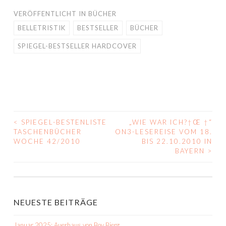
VERÖFFENTLICHT IN
BÜCHER
BELLETRISTIK
BESTSELLER
BÜCHER
SPIEGEL-BESTSELLER HARDCOVER
<
SPIEGEL-BESTENLISTE
„WIE WAR ICH?†Œ †“
BEITRAGS-
TASCHENBÜCHER
ON3-LESEREISE VOM 18.
WOCHE 42/2010
BIS 22.10.2010 IN
NAVIGATION
BAYERN
>
NEUESTE BEITRÄGE
Januar 2025: Auerhaus von Bov Bjerg