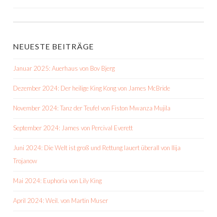
NAVIGATION
NEUESTE BEITRÄGE
Januar 2025: Auerhaus von Bov Bjerg
Dezember 2024: Der heilige King Kong von James McBride
November 2024: Tanz der Teufel von Fiston Mwanza Mujila
September 2024: James von Percival Everett
Juni 2024: Die Welt ist groß und Rettung lauert überall von Ilija
Trojanow
Mai 2024: Euphoria von Lily King
April 2024: Weil. von Martin Muser