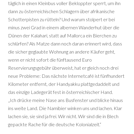
täglich in einen Kleinbus voller Bekloppter sperrt, um ihn
dann zu österreichischen Schlagern über afrikanische
Schotterpisten zu rütteln? Und warum stolpert er bei
minus zwei Grad in einem albernen Wanderhut über die
Dünen der Kalahari, statt auf Mallorca ein Bierchen zu
schlürfen? Als Matze dann noch daran erinnert wird, dass
die sicher geglaubte Wohnung an andere Käufer geht,
wenn er nicht sofort die fünftausend Euro
Reservierungsgebühr überweist, hat er gleich noch drei
neue Probleme: Das nächste Internetcafé ist fünfhundert
Kilometer entfernt, der Handyakku plattgedaddelt und
das einzige Ladegerät fest in österreichischer Hand.
„Ich drücke meine Nase ans Busfenster und blicke hinaus
ins weite Land. Die Namibier winken uns und lachen. Klar
lachen sie, sie sind ja frei. Wir nicht. Wir sind die in Blech
gepackte Rache für die deutsche Kolonialzeit.“