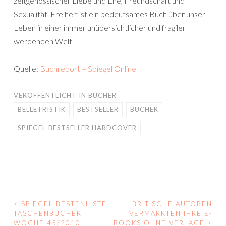
zeitgenössischer Liebe und Ehe, Freundschaft und
Sexualität. Freiheit ist ein bedeutsames Buch über unser
Leben in einer immer unübersichtlicher und fragiler
werdenden Welt.
Quelle:
Buchreport – Spiegel Online
VERÖFFENTLICHT IN
BÜCHER
BELLETRISTIK
BESTSELLER
BÜCHER
SPIEGEL-BESTSELLER HARDCOVER
<
SPIEGEL-BESTENLISTE
BRITISCHE AUTOREN
BEITRAGS-
TASCHENBÜCHER
VERMARKTEN IHRE E-
WOCHE 45/2010
BOOKS OHNE VERLAGE
>