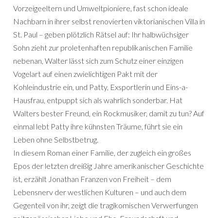
Vorzeigeeltern und Umweltpioniere, fast schon ideale
Nachbarn in ihrer selbst renovierten viktorianischen Villa in
St. Paul – geben plötzlich Rätsel auf: Ihr halbwüchsiger
Sohn zieht zur proleten­haften repub­likanischen Familie
nebenan, Walter lässt sich zum Schutz einer einzigen
Vogelart auf einen zwielichtigen Pakt mit der
Kohleindustrie ein, und Patty, Exsportlerin und Eins-a-
Hausfrau, entpuppt sich als wahrlich sonderbar. Hat
Walters bester Freund, ein Rockmusiker, damit zu tun? Auf
einmal lebt Patty ihre kühnsten Träume, führt sie ein
Leben ohne Selbstbetrug.
In diesem Roman einer Familie, der zugleich ein großes
Epos der letzten dreißig Jahre ame­rika­nischer Geschichte
ist, erzählt Jonathan Franzen von Freiheit – dem
Lebensnerv der westlichen Kulturen – und auch dem
Gegenteil von ihr, zeigt die tragikomischen Verwerfungen