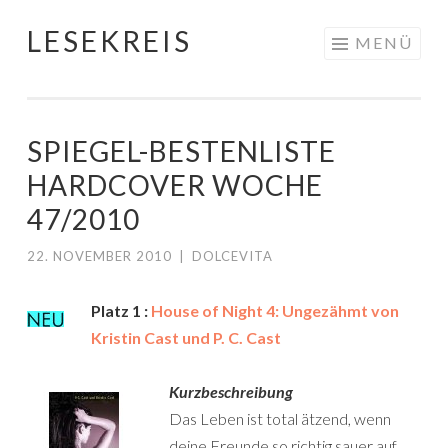
LESEKREIS
Springe
MENÜ
zum
Inhalt
SPIEGEL-BESTENLISTE
HARDCOVER WOCHE
47/2010
22. NOVEMBER 2010
|
DOLCEVITA
Platz 1 :
House of Night 4: Ungezähmt von
Kristin Cast und P. C. Cast
Kurzbeschreibung
Das Leben ist total ätzend, wenn
deine Freunde so richtig sauer auf