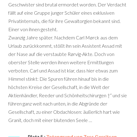
Geschwister sind brutal ermordet worden. Der Verdacht
fällt auf eine Gruppe junger Schüler eines exklusiven
Privatinternats, die für ihre Gewaltorgien bekannt sind.
Einer von ihnen gesteht.
Zwanzig Jahre später. Nachdem Carl Mørck aus dem
Urlaub zurückkommt, stößt ihn sein Assistent Assad mit
der Nase auf die verstaubte Rørvig-Akte. Doch von
oberster Stelle werden ihnen weitere Ermittlungen
verboten. Carl und Assad ist klar, dass hier etwas zum
Himmel stinkt: Die Spuren führen hinauf bis in die
höchsten Kreise der Gesellschaft, in die Welt der
Aktienhändler, Reeder und Schönheitschirurgen †“ und sie
führen ganz weit nach unten, in die Abgründe der
Gesellschaft, zu einer Obdachlosen: äußerlich hart wie
Granit, doch mit einer blutenden Seele …
Platz 5 :
Totengrund von Tess Gerritsen