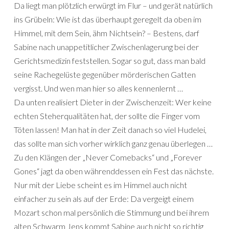
Da liegt man plötzlich erwürgt im Flur – und gerät natürlich
ins Grübeln: Wie ist das überhaupt geregelt da oben im
Himmel, mit dem Sein, ähm Nichtsein? – Bestens, darf
Sabine nach unappetitlicher Zwischenlagerung bei der
Gerichtsmedizin feststellen. Sogar so gut, dass man bald
seine Rachegelüste gegenüber mörderischen Gatten
vergisst. Und wen man hier so alles kennenlernt …
Da unten realisiert Dieter in der Zwischenzeit: Wer keine
echten Steherqualitäten hat, der sollte die Finger vom
Töten lassen! Man hat in der Zeit danach so viel Hudelei,
das sollte man sich vorher wirklich ganz genau überlegen …
Zu den Klängen der „Never Comebacks“ und „Forever
Gones“ jagt da oben währenddessen ein Fest das nächste.
Nur mit der Liebe scheint es im Himmel auch nicht
einfacher zu sein als auf der Erde: Da vergeigt einem
Mozart schon mal persönlich die Stimmung und bei ihrem
alten Schwarm Jens kommt Sabine auch nicht so richtig