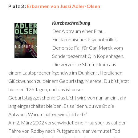
Platz 3 :
Erbarmen von Jussi Adler-Olsen
Kurzbeschreibung
Der Albtraum einer Frau.
Ein dämonischer Psychothriller.
Der erste Fall für Carl Mørck vom
Sonderdezernat Q in Kopenhagen.
Die verzerrte Stimme kam aus
einem Lautsprecher irgendwo im Dunklen: „Herzlichen
Glückwunsch zu deinem Geburtstag, Merete. Du bist jetzt
hier seit 126 Tagen, und das ist unser
Geburtstagsgeschenk: Das Licht wird von nun an ein Jahr
lang eingeschaltet bleiben. Es sei denn, du weißt die
Antwort: Warum halten wir dich fest?“
Am 2. März 2002 verschwindet eine Frau spurlos auf der
Fähre von Rødby nach Puttgarden, man vermutet Tod