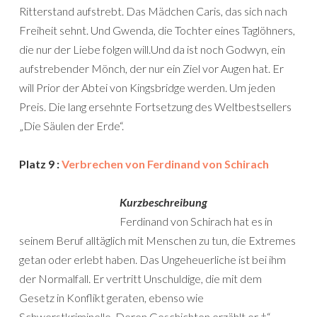
Ritterstand aufstrebt. Das Mädchen Caris, das sich nach
Freiheit sehnt. Und Gwenda, die Tochter eines Taglöhners,
die nur der Liebe folgen will.Und da ist noch Godwyn, ein
aufstrebender Mönch, der nur ein Ziel vor Augen hat. Er
will Prior der Abtei von Kingsbridge werden. Um jeden
Preis. Die lang ersehnte Fortsetzung des Weltbestsellers
„Die Säulen der Erde“.
Platz 9 :
Verbrechen von Ferdinand von Schirach
Kurzbeschreibung
Ferdinand von Schirach hat es in
seinem Beruf alltäglich mit Menschen zu tun, die Extremes
getan oder erlebt haben. Das Ungeheuerliche ist bei ihm
der Normalfall. Er vertritt Unschuldige, die mit dem
Gesetz in Konflikt geraten, ebenso wie
Schwerstkriminelle. Deren Geschichten erzählt er †“