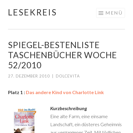
LESEKREIS
Springe
MENÜ
zum
Inhalt
SPIEGEL-BESTENLISTE
TASCHENBÜCHER WOCHE
52/2010
27. DEZEMBER 2010
|
DOLCEVITA
Platz 1 :
Das andere Kind von Charlotte Link
Kurzbeschreibung
Eine alte Farm, eine einsame
Landschaft, ein düsteres Geheimnis
aus vergangener Zeit. Mit tödlichen