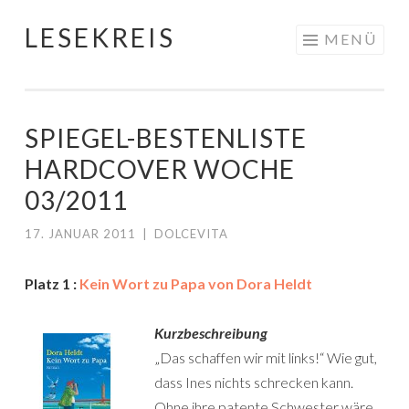
LESEKREIS
Springe
MENÜ
zum
Inhalt
SPIEGEL-BESTENLISTE
HARDCOVER WOCHE
03/2011
17. JANUAR 2011
|
DOLCEVITA
Platz 1 :
Kein Wort zu Papa von Dora Heldt
Kurzbeschreibung
„Das schaffen wir mit links!“ Wie gut,
dass Ines nichts schrecken kann.
Ohne ihre patente Schwester wäre