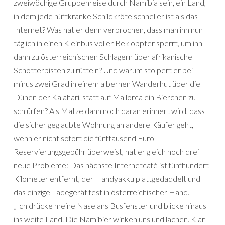
zweiwöchige Gruppenreise durch Namibia sein, ein Land,
in dem jede hüftkranke Schildkröte schneller ist als das
Internet? Was hat er denn verbrochen, dass man ihn nun
täglich in einen Kleinbus voller Bekloppter sperrt, um ihn
dann zu österreichischen Schlagern über afrikanische
Schotterpisten zu rütteln? Und warum stolpert er bei
minus zwei Grad in einem albernen Wanderhut über die
Dünen der Kalahari, statt auf Mallorca ein Bierchen zu
schlürfen? Als Matze dann noch daran erinnert wird, dass
die sicher geglaubte Wohnung an andere Käufer geht,
wenn er nicht sofort die fünftausend Euro
Reservierungsgebühr überweist, hat er gleich noch drei
neue Probleme: Das nächste Internetcafé ist fünfhundert
Kilometer entfernt, der Handyakku plattgedaddelt und
das einzige Ladegerät fest in österreichischer Hand.
„Ich drücke meine Nase ans Busfenster und blicke hinaus
ins weite Land. Die Namibier winken uns und lachen. Klar