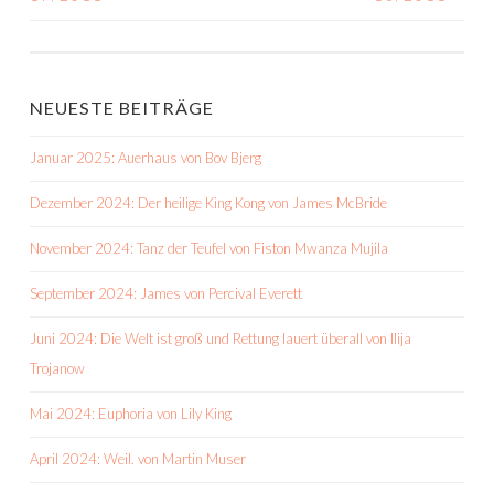
NAVIGATION
NEUESTE BEITRÄGE
Januar 2025: Auerhaus von Bov Bjerg
Dezember 2024: Der heilige King Kong von James McBride
November 2024: Tanz der Teufel von Fiston Mwanza Mujila
September 2024: James von Percival Everett
Juni 2024: Die Welt ist groß und Rettung lauert überall von Ilija
Trojanow
Mai 2024: Euphoria von Lily King
April 2024: Weil. von Martin Muser