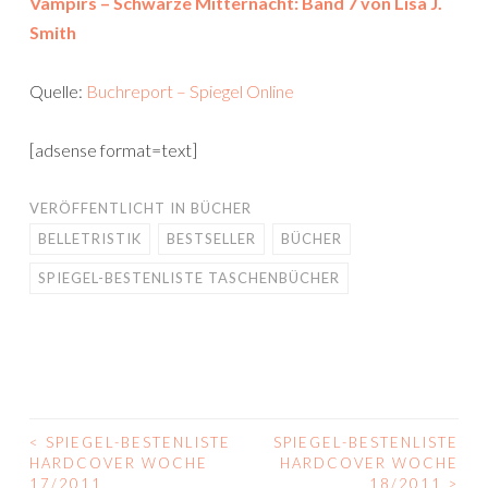
Vampirs – Schwarze Mitternacht: Band 7 von Lisa J.
Smith
Quelle:
Buchreport – Spiegel Online
[adsense format=text]
VERÖFFENTLICHT IN
BÜCHER
BELLETRISTIK
BESTSELLER
BÜCHER
SPIEGEL-BESTENLISTE TASCHENBÜCHER
<
SPIEGEL-BESTENLISTE
SPIEGEL-BESTENLISTE
BEITRAGS-
HARDCOVER WOCHE
HARDCOVER WOCHE
17/2011
18/2011
>