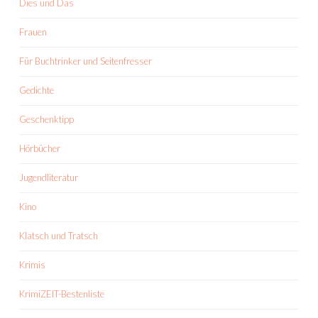
Dies und Das
Frauen
Für Buchtrinker und Seitenfresser
Gedichte
Geschenktipp
Hörbücher
Jugendliteratur
Kino
Klatsch und Tratsch
Krimis
KrimiZEIT-Bestenliste