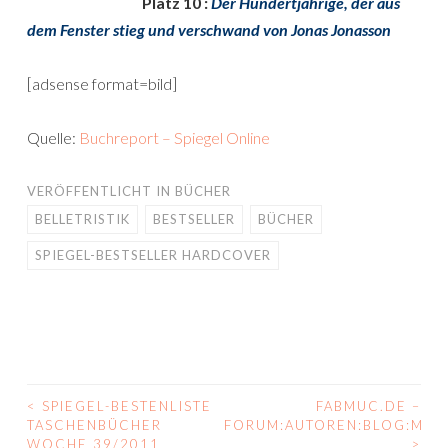
Platz 10 :
Der Hundertjährige, der aus
dem Fenster stieg und verschwand von Jonas Jonasson
[adsense format=bild]
Quelle:
Buchreport – Spiegel Online
VERÖFFENTLICHT IN
BÜCHER
BELLETRISTIK
BESTSELLER
BÜCHER
SPIEGEL-BESTSELLER HARDCOVER
<
SPIEGEL-BESTENLISTE
FABMUC.DE –
BEITRAGS-
TASCHENBÜCHER
FORUM:AUTOREN:BLOG:MÜ
WOCHE 39/2011
>