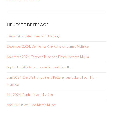
NAVIGATION
NEUESTE BEITRÄGE
Januar 2025: Auerhaus von Bov Bjerg
Dezember 2024: Der heilige King Kong von James McBride
November 2024: Tanz der Teufel von Fiston Mwanza Mujila
September 2024: James von Percival Everett
Juni 2024: Die Welt ist groß und Rettung lauert überall von Ilija
Trojanow
Mai 2024: Euphoria von Lily King
April 2024: Weil. von Martin Muser