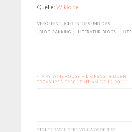
Quelle:
Wikio.de
VERÖFFENTLICHT IN
DIES UND DAS
BLOG-RANKING
LITERATUR-BLOGS
LIT
<
AMY WINEHOUSE – LIONESS: HIDDEN
BEITRAGS-
TREASURES ERSCHEINT AM 02.12.2011
NAVIGATION
STOLZ PRÄSENTIERT VON WORDPRESS