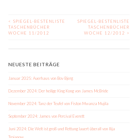
<
SPIEGEL-BESTENLISTE
SPIEGEL-BESTENLISTE
BEITRAGS-
TASCHENBÜCHER
TASCHENBÜCHER
WOCHE 11/2012
WOCHE 12/2012
>
NAVIGATION
NEUESTE BEITRÄGE
Januar 2025: Auerhaus von Bov Bjerg
Dezember 2024: Der heilige King Kong von James McBride
November 2024: Tanz der Teufel von Fiston Mwanza Mujila
September 2024: James von Percival Everett
Juni 2024: Die Welt ist groß und Rettung lauert überall von Ilija
Trojanow