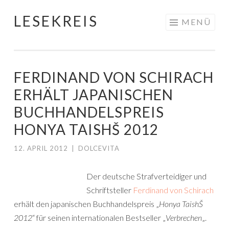
LESEKREIS
Springe
MENÜ
zum
Inhalt
FERDINAND VON SCHIRACH
ERHÄLT JAPANISCHEN
BUCHHANDELSPREIS
HONYA TAISHŠ 2012
12. APRIL 2012
|
DOLCEVITA
Der deutsche Strafverteidiger und
Schriftsteller
Ferdinand von Schirach
erhält den japanischen Buchhandelspreis „
Honya TaishŠ
2012
“ für seinen internationalen Bestseller „
Verbrechen
„.