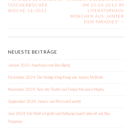
BEITRAGS-
TASCHENBÜCHER
AM 25.04.2012 IM
WOCHE 16/2012
LITERATURHAUS
NAVIGATION
MÜNCHEN AUS „HINTER
DEM PARADIES“
>
NEUESTE BEITRÄGE
Januar 2025: Auerhaus von Bov Bjerg
Dezember 2024: Der heilige King Kong von James McBride
November 2024: Tanz der Teufel von Fiston Mwanza Mujila
September 2024: James von Percival Everett
Juni 2024: Die Welt ist groß und Rettung lauert überall von Ilija
Trojanow