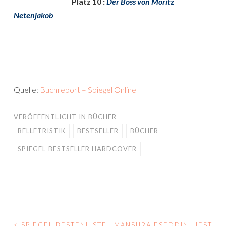
Platz 10 :
Der Boss von Moritz
Netenjakob
Quelle:
Buchreport – Spiegel Online
VERÖFFENTLICHT IN
BÜCHER
BELLETRISTIK
BESTSELLER
BÜCHER
SPIEGEL-BESTSELLER HARDCOVER
<
SPIEGEL-BESTENLISTE
MANSURA ESEDDIN LIEST