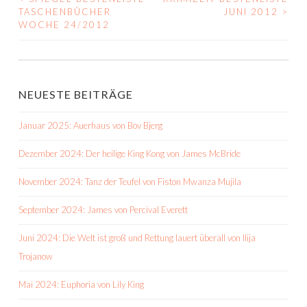
BEITRAGS-
TASCHENBÜCHER
JUNI 2012
>
WOCHE 24/2012
NAVIGATION
NEUESTE BEITRÄGE
Januar 2025: Auerhaus von Bov Bjerg
Dezember 2024: Der heilige King Kong von James McBride
November 2024: Tanz der Teufel von Fiston Mwanza Mujila
September 2024: James von Percival Everett
Juni 2024: Die Welt ist groß und Rettung lauert überall von Ilija
Trojanow
Mai 2024: Euphoria von Lily King