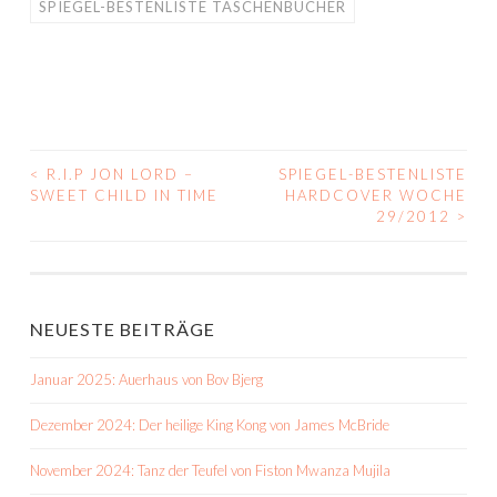
SPIEGEL-BESTENLISTE TASCHENBÜCHER
<
R.I.P JON LORD –
SPIEGEL-BESTENLISTE
BEITRAGS-
SWEET CHILD IN TIME
HARDCOVER WOCHE
29/2012
>
NAVIGATION
NEUESTE BEITRÄGE
Januar 2025: Auerhaus von Bov Bjerg
Dezember 2024: Der heilige King Kong von James McBride
November 2024: Tanz der Teufel von Fiston Mwanza Mujila