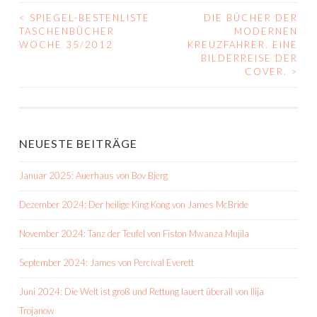
<
SPIEGEL-BESTENLISTE
DIE BÜCHER DER
BEITRAGS-
TASCHENBÜCHER
MODERNEN
WOCHE 35/2012
KREUZFAHRER. EINE
NAVIGATION
BILDERREISE DER
COVER.
>
NEUESTE BEITRÄGE
Januar 2025: Auerhaus von Bov Bjerg
Dezember 2024: Der heilige King Kong von James McBride
November 2024: Tanz der Teufel von Fiston Mwanza Mujila
September 2024: James von Percival Everett
Juni 2024: Die Welt ist groß und Rettung lauert überall von Ilija
Trojanow