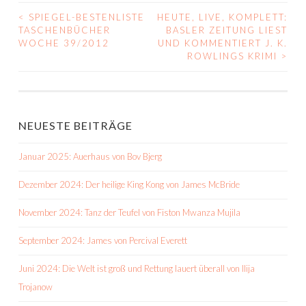
<
SPIEGEL-BESTENLISTE
HEUTE, LIVE, KOMPLETT:
BEITRAGS-
TASCHENBÜCHER
BASLER ZEITUNG LIEST
WOCHE 39/2012
UND KOMMENTIERT J. K.
NAVIGATION
ROWLINGS KRIMI
>
NEUESTE BEITRÄGE
Januar 2025: Auerhaus von Bov Bjerg
Dezember 2024: Der heilige King Kong von James McBride
November 2024: Tanz der Teufel von Fiston Mwanza Mujila
September 2024: James von Percival Everett
Juni 2024: Die Welt ist groß und Rettung lauert überall von Ilija
Trojanow