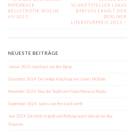
BEITRAGS-
PAPERBACK
SCHRIFTSTELLER LUKAS
BELLETRISTIK WOCHE
BÄRFUSS ERHÄLT DEN
NAVIGATION
43/2012
BERLINER
LITERATURPREIS 2013
>
NEUESTE BEITRÄGE
Januar 2025: Auerhaus von Bov Bjerg
Dezember 2024: Der heilige King Kong von James McBride
November 2024: Tanz der Teufel von Fiston Mwanza Mujila
September 2024: James von Percival Everett
Juni 2024: Die Welt ist groß und Rettung lauert überall von Ilija
Trojanow