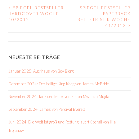
<
SPIEGEL-BESTSELLER
SPIEGEL-BESTSELLER
BEITRAGS-
HARDCOVER WOCHE
PAPERBACK
40/2012
BELLETRISTIK WOCHE
NAVIGATION
41/2012
>
NEUESTE BEITRÄGE
Januar 2025: Auerhaus von Bov Bjerg
Dezember 2024: Der heilige King Kong von James McBride
November 2024: Tanz der Teufel von Fiston Mwanza Mujila
September 2024: James von Percival Everett
Juni 2024: Die Welt ist groß und Rettung lauert überall von Ilija
Trojanow