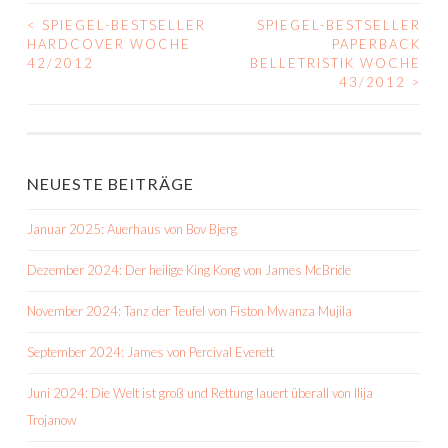
<
SPIEGEL-BESTSELLER
SPIEGEL-BESTSELLER
BEITRAGS-
HARDCOVER WOCHE
PAPERBACK
42/2012
BELLETRISTIK WOCHE
NAVIGATION
43/2012
>
NEUESTE BEITRÄGE
Januar 2025: Auerhaus von Bov Bjerg
Dezember 2024: Der heilige King Kong von James McBride
November 2024: Tanz der Teufel von Fiston Mwanza Mujila
September 2024: James von Percival Everett
Juni 2024: Die Welt ist groß und Rettung lauert überall von Ilija
Trojanow