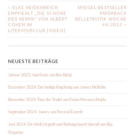
<
ELKE HEIDENREICH
SPIEGEL-BESTSELLER
BEITRAGS-
EMPFIEHLT „DIE SCHÖNE
PAPERBACK
DES HERRN“ VON ALBERT
BELLETRISTIK WOCHE
NAVIGATION
COHEN IM
44/2012
>
LITERATURCLUB [VIDEO]
NEUESTE BEITRÄGE
Januar 2025: Auerhaus von Bov Bjerg
Dezember 2024: Der heilige King Kong von James McBride
November 2024: Tanz der Teufel von Fiston Mwanza Mujila
September 2024: James von Percival Everett
Juni 2024: Die Welt ist groß und Rettung lauert überall von Ilija
Trojanow