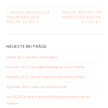
<
SPIEGEL-BESTSELLER
SPIEGEL-BESTSELLER
BEITRAGS-
TASCHENBÜCHER
HARDCOVER WOCHE
WOCHE 51/2012
51/2012
>
NAVIGATION
NEUESTE BEITRÄGE
Januar 2025: Auerhaus von Bov Bjerg
Dezember 2024: Der heilige King Kong von James McBride
November 2024: Tanz der Teufel von Fiston Mwanza Mujila
September 2024: James von Percival Everett
Juni 2024: Die Welt ist groß und Rettung lauert überall von Ilija
Trojanow