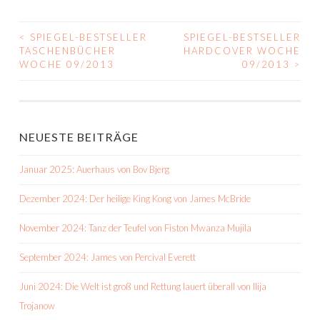
<
SPIEGEL-BESTSELLER
SPIEGEL-BESTSELLER
BEITRAGS-
TASCHENBÜCHER
HARDCOVER WOCHE
WOCHE 09/2013
09/2013
>
NAVIGATION
NEUESTE BEITRÄGE
Januar 2025: Auerhaus von Bov Bjerg
Dezember 2024: Der heilige King Kong von James McBride
November 2024: Tanz der Teufel von Fiston Mwanza Mujila
September 2024: James von Percival Everett
Juni 2024: Die Welt ist groß und Rettung lauert überall von Ilija
Trojanow