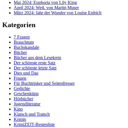
Mai 2024: Euphoria von Lily King
April 2024: Weil. von Martin Muser
März 2024: Jahr der Wunder von Louise Erdrich
Kategorien
7 Fragen
Brauchtum
Buchskandale
Bücher
Bücher aus dem Lesekreis
Der schönste erste Satz
Der schönste letzte Satz
Dies und Das
Frauen
Für Buchtrinker und Seitenfresser
Gedichte
Geschenktipp
Hörbücher
Jugendliteratur
Kino
Klatsch und Tratsch
Krimis
KrimiZEIT-Bestenliste