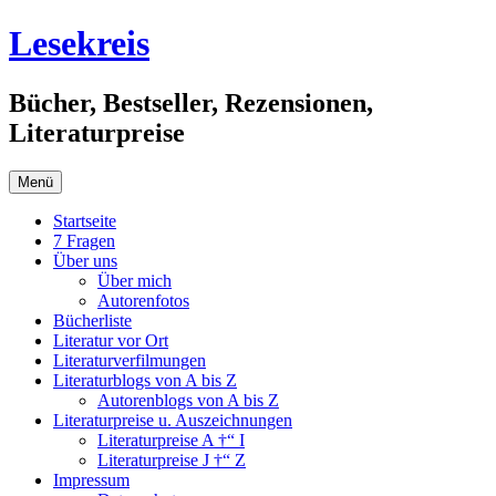
Springe
Lesekreis
zum
Inhalt
Bücher, Bestseller, Rezensionen,
Literaturpreise
Menü
Startseite
7 Fragen
Über uns
Über mich
Autorenfotos
Bücherliste
Literatur vor Ort
Literaturverfilmungen
Literaturblogs von A bis Z
Autorenblogs von A bis Z
Literaturpreise u. Auszeichnungen
Literaturpreise A †“ I
Literaturpreise J †“ Z
Impressum