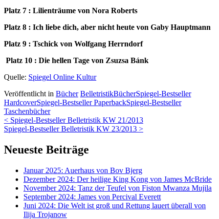
Platz 7 : Lilienträume von Nora Roberts
Platz 8 : Ich liebe dich, aber nicht heute von Gaby Hauptmann
Platz 9 : Tschick von Wolfgang Herrndorf
Platz 10 : Die hellen Tage von Zsuzsa Bánk
Quelle:
Spiegel Online Kultur
Veröffentlicht in
Bücher
Belletristik
Bücher
Spiegel-Bestseller
Hardcover
Spiegel-Bestseller Paperback
Spiegel-Bestseller
Taschenbücher
Beitrags-
<
Spiegel-Bestseller Belletristik KW 21/2013
Spiegel-Bestseller Belletristik KW 23/2013
>
Navigation
Neueste Beiträge
Januar 2025: Auerhaus von Bov Bjerg
Dezember 2024: Der heilige King Kong von James McBride
November 2024: Tanz der Teufel von Fiston Mwanza Mujila
September 2024: James von Percival Everett
Juni 2024: Die Welt ist groß und Rettung lauert überall von
Ilija Trojanow