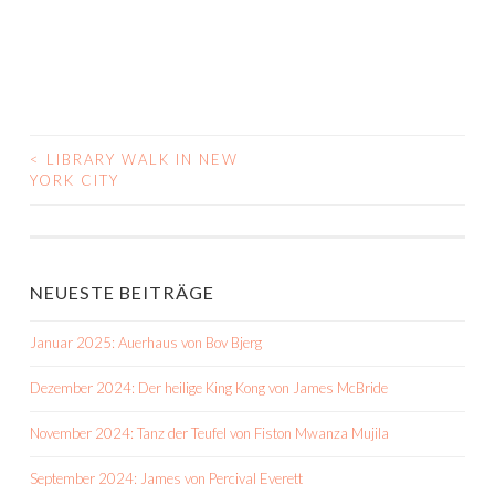
<
LIBRARY WALK IN NEW
BEITRAGS-
YORK CITY
NAVIGATION
NEUESTE BEITRÄGE
Januar 2025: Auerhaus von Bov Bjerg
Dezember 2024: Der heilige King Kong von James McBride
November 2024: Tanz der Teufel von Fiston Mwanza Mujila
September 2024: James von Percival Everett