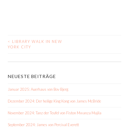
<
LIBRARY WALK IN NEW
BEITRAGS-
YORK CITY
NAVIGATION
NEUESTE BEITRÄGE
Januar 2025: Auerhaus von Bov Bjerg
Dezember 2024: Der heilige King Kong von James McBride
November 2024: Tanz der Teufel von Fiston Mwanza Mujila
September 2024: James von Percival Everett