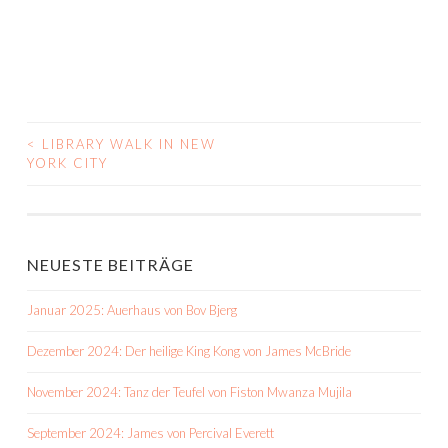
<
LIBRARY WALK IN NEW
BEITRAGS-
YORK CITY
NAVIGATION
NEUESTE BEITRÄGE
Januar 2025: Auerhaus von Bov Bjerg
Dezember 2024: Der heilige King Kong von James McBride
November 2024: Tanz der Teufel von Fiston Mwanza Mujila
September 2024: James von Percival Everett