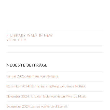
<
LIBRARY WALK IN NEW
BEITRAGS-
YORK CITY
NAVIGATION
NEUESTE BEITRÄGE
Januar 2025: Auerhaus von Bov Bjerg
Dezember 2024: Der heilige King Kong von James McBride
November 2024: Tanz der Teufel von Fiston Mwanza Mujila
September 2024: James von Percival Everett