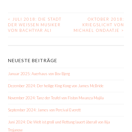
<
JULI 2018: DIE STADT
OKTOBER 2018:
BEITRAGS-
DER WEISSEN MUSIKER V
KRIEGSLICHT VON
ON BACHTYAR ALI
MICHAEL ONDAATJE
>
NAVIGATION
NEUESTE BEITRÄGE
Januar 2025: Auerhaus von Bov Bjerg
Dezember 2024: Der heilige King Kong von James McBride
November 2024: Tanz der Teufel von Fiston Mwanza Mujila
September 2024: James von Percival Everett
Juni 2024: Die Welt ist groß und Rettung lauert überall von Ilija
Trojanow