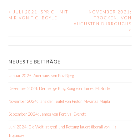
<
JULI 2021: SPRICH MIT
NOVEMBER 2021:
BEITRAGS-
MIR VON T.C. BOYLE
TROCKEN! VON
AUGUSTEN BURROUGHS
NAVIGATION
>
NEUESTE BEITRÄGE
Januar 2025: Auerhaus von Bov Bjerg
Dezember 2024: Der heilige King Kong von James McBride
November 2024: Tanz der Teufel von Fiston Mwanza Mujila
September 2024: James von Percival Everett
Juni 2024: Die Welt ist groß und Rettung lauert überall von Ilija
Trojanow