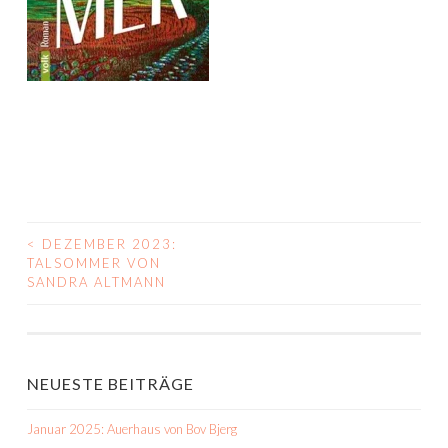
<
DEZEMBER 2023:
BEITRAGS-
TALSOMMER VON
SANDRA ALTMANN
NAVIGATION
NEUESTE BEITRÄGE
Januar 2025: Auerhaus von Bov Bjerg