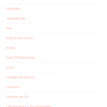
Hörbücher
Jugendliteratur
Kino
Klatsch und Tratsch
Krimis
KrimiZEIT-Bestenliste
Kunst
Leipziger Buchmesse
Lesekreis
Literatur vor Ort
Literaturpreise u. Auszeichnungen