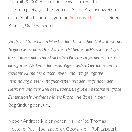
Der mit 30.000 Euro dotierte Wilhelm-Raabe-
Literaturpreis, gestiftet von der Stadt Braunschweig und
dem Deutschlandfunk, geht an
Andreas Maier
für seinen
Roman „
Das Zimmer
†œ
„Andreas Maier ist ein Meister der literarischen Nahaufnahme.
Je genauer er eine Ortschaft, ein Milieu, eine Person ins Auge
fasst, umso mehr weitet sich der Blick ins Allgemeine. Er kann
eine ganze Welt von den beiläufigen Reden, Gerüchten, vom
sozialen Klima her aufschließen, und ihm gelingt die
Verbindung dieser Alltäglichkeiten mit der Frage nach der
Herkunft und dem Ziel des Lebens. Es gibt eine starke religiöse
Dimension in Andreas Maiers Prosa“
, heißt es in der
Begründung der Jury.
Neben Andreas Maier waren Iris Hanika, Thomas
Hettche, Paul Hochgatterer, Georg Klein, Rolf Lappert,