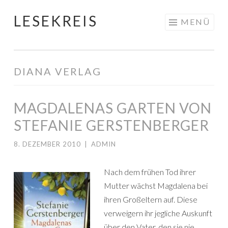
LESEKREIS
Springe
MENÜ
zum
Inhalt
DIANA VERLAG
MAGDALENAS GARTEN VON
STEFANIE GERSTENBERGER
8. DEZEMBER 2010
|
ADMIN
Nach dem frühen Tod ihrer
Mutter wächst Magdalena bei
ihren Großeltern auf. Diese
verweigern ihr jegliche Auskunft
über den Vater, den sie nie