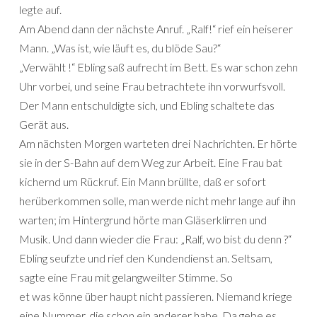
legte auf.
Am Abend dann der nächste Anruf. „Ralf!“ rief ein heiserer
Mann. „Was ist, wie läuft es, du blöde Sau?“
„Verwählt !“ Ebling saß aufrecht im Bett. Es war schon zehn
Uhr vorbei, und seine Frau betrachtete ihn vorwurfsvoll.
Der Mann entschuldigte sich, und Ebling schaltete das
Gerät aus.
Am nächsten Morgen warteten drei Nachrichten. Er hörte
sie in der S-Bahn auf dem Weg zur Arbeit. Eine Frau bat
kichernd um Rückruf. Ein Mann brüllte, daß er sofort
herüberkommen solle, man werde nicht mehr lange auf ihn
warten; im Hintergrund hörte man Gläserklirren und
Musik. Und dann wieder die Frau: „Ralf, wo bist du denn ?“
Ebling seufzte und rief den Kundendienst an. Seltsam,
sagte eine Frau mit gelangweilter Stimme. So
et was könne über haupt nicht passieren. Niemand kriege
eine Nummer, die schon ein anderer habe. Da gebe es