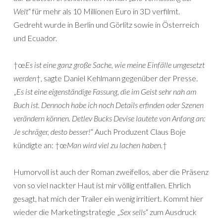
Welt
“ für mehr als 10 Millionen Euro in 3D verfilmt.
Gedreht wurde in Berlin und Görlitz sowie in Österreich
und Ecuador.
†œ
Es ist eine ganz große Sache, wie meine Einfälle umgesetzt
werden
†, sagte Daniel Kehlmann gegenüber der Presse.
„
Es ist eine eigenständige Fassung, die im Geist sehr nah am
Buch ist. Dennoch habe ich noch Details erfinden oder Szenen
verändern können. Detlev Bucks Devise lautete von Anfang an:
Je schräger, desto besser!
“ Auch Produzent Claus Boje
kündigte an: †œ
Man wird viel zu lachen haben.
†
Humorvoll ist auch der Roman zweifellos, aber die Präsenz
von so viel nackter Haut ist mir völlig entfallen. Ehrlich
gesagt, hat mich der Trailer ein wenig irritiert. Kommt hier
wieder die Marketingstrategie „
Sex sells
“ zum Ausdruck