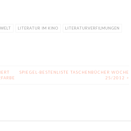
 WELT
LITERATUR IM KINO
LITERATURVERFILMUNGEN
IERT
SPIEGEL-BESTENLISTE TASCHENBÜCHER WOCHE
RFARBE
25/2012
>