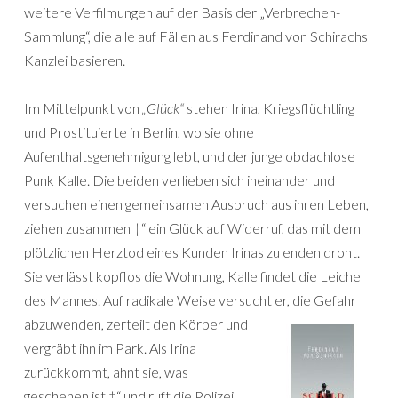
weitere Verfilmungen auf der Basis der „Verbrechen-
Sammlung“, die alle auf Fällen aus Ferdinand von Schirachs
Kanzlei basieren.
Im Mittelpunkt von
„Glück“
stehen Irina, Kriegsflüchtling
und Prostituierte in Berlin, wo sie ohne
Aufenthaltsgenehmigung lebt, und der junge obdachlose
Punk Kalle. Die beiden verlieben sich ineinander und
versuchen einen gemeinsamen Ausbruch aus ihren Leben,
ziehen zusammen †“ ein Glück auf Widerruf, das mit dem
plötzlichen Herztod eines Kunden Irinas zu enden droht.
Sie verlässt kopflos die Wohnung, Kalle findet die Leiche
des Mannes. Auf radikale Weise versucht er, die Gefahr
abzuwenden, zerteilt den Körper
und
vergräbt ihn im Park. Als Irina
zurückkommt, ahnt sie, was
geschehen ist †“ und ruft die Polizei.