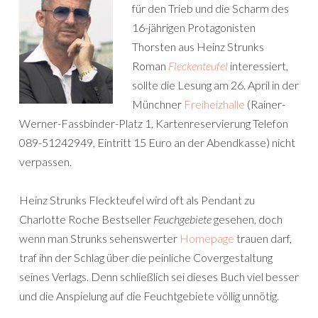
für den Trieb und die Scharm des
16-jährigen Protagonisten
Thorsten aus Heinz Strunks
Roman
Fleckenteufel
interessiert,
sollte die Lesung am 26. April in der
Münchner
Freiheizhalle
(Rainer-
Werner-Fassbinder-Platz 1, Kartenreservierung Telefon
089-51242949, Eintritt 15 Euro an der Abendkasse) nicht
verpassen.
Heinz Strunks Fleckteufel wird oft als Pendant zu
Charlotte Roche Bestseller
Feuchgebiete
gesehen, doch
wenn man Strunks sehenswerter
Homepage
trauen darf,
traf ihn der Schlag über die peinliche Covergestaltung
seines Verlags. Denn schließlich sei dieses Buch viel besser
und die Anspielung auf die Feuchtgebiete völlig unnötig.