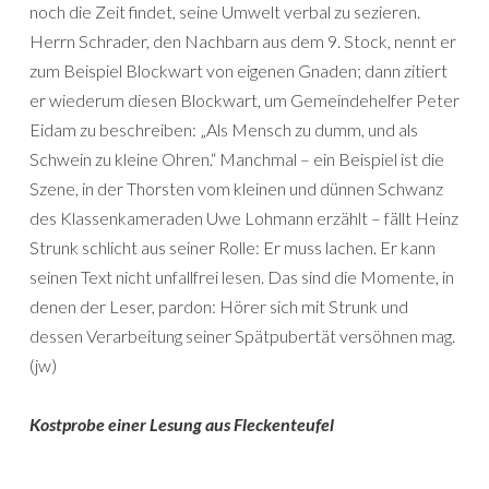
noch die Zeit findet, seine Umwelt verbal zu sezieren.
Herrn Schrader, den Nachbarn aus dem 9. Stock, nennt er
zum Beispiel Blockwart von eigenen Gnaden; dann zitiert
er wiederum diesen Blockwart, um Gemeindehelfer Peter
Eidam zu beschreiben: „Als Mensch zu dumm, und als
Schwein zu kleine Ohren.“ Manchmal – ein Beispiel ist die
Szene, in der Thorsten vom kleinen und dünnen Schwanz
des Klassenkameraden Uwe Lohmann erzählt – fällt Heinz
Strunk schlicht aus seiner Rolle: Er muss lachen. Er kann
seinen Text nicht unfallfrei lesen. Das sind die Momente, in
denen der Leser, pardon: Hörer sich mit Strunk und
dessen Verarbeitung seiner Spätpubertät versöhnen mag.
(jw)
Kostprobe einer Lesung aus Fleckenteufel