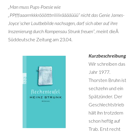
„Man muss Pups-Poesie wie
„PPfffaaarrrkkkrööötttrrililirääääüüü“ nicht das Genie James-
Joyce´scher Lautbebilde nachsagen, darf sich aber auf ihre
Inszenierung durch Rampensau Strunk freuen“
, meint dieÂ
Süddeutsche Zeitung am 23.04.
Kurzbeschreibung
Wir schreiben das
Jahr 1977.
Thorsten Bruhn ist
sechzehn und ein
Spätzünder. Der
Geschlechtstrieb
hält ihn trotzdem
schon heftig auf
Trab. Erst recht