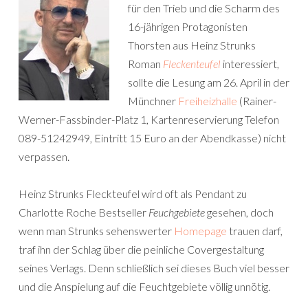
für den Trieb und die Scharm des
16-jährigen Protagonisten
Thorsten aus Heinz Strunks
Roman
Fleckenteufel
interessiert,
sollte die Lesung am 26. April in der
Münchner
Freiheizhalle
(Rainer-
Werner-Fassbinder-Platz 1, Kartenreservierung Telefon
089-51242949, Eintritt 15 Euro an der Abendkasse) nicht
verpassen.
Heinz Strunks Fleckteufel wird oft als Pendant zu
Charlotte Roche Bestseller
Feuchgebiete
gesehen, doch
wenn man Strunks sehenswerter
Homepage
trauen darf,
traf ihn der Schlag über die peinliche Covergestaltung
seines Verlags. Denn schließlich sei dieses Buch viel besser
und die Anspielung auf die Feuchtgebiete völlig unnötig.