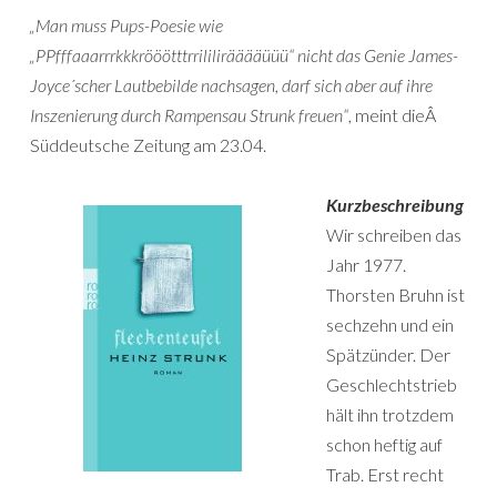
„Man muss Pups-Poesie wie
„PPfffaaarrrkkkrööötttrrililirääääüüü“ nicht das Genie James-
Joyce´scher Lautbebilde nachsagen, darf sich aber auf ihre
Inszenierung durch Rampensau Strunk freuen“
, meint dieÂ
Süddeutsche Zeitung am 23.04.
Kurzbeschreibung
Wir schreiben das
Jahr 1977.
Thorsten Bruhn ist
sechzehn und ein
Spätzünder. Der
Geschlechtstrieb
hält ihn trotzdem
schon heftig auf
Trab. Erst recht