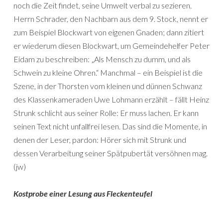
noch die Zeit findet, seine Umwelt verbal zu sezieren.
Herrn Schrader, den Nachbarn aus dem 9. Stock, nennt er
zum Beispiel Blockwart von eigenen Gnaden; dann zitiert
er wiederum diesen Blockwart, um Gemeindehelfer Peter
Eidam zu beschreiben: „Als Mensch zu dumm, und als
Schwein zu kleine Ohren.“ Manchmal – ein Beispiel ist die
Szene, in der Thorsten vom kleinen und dünnen Schwanz
des Klassenkameraden Uwe Lohmann erzählt – fällt Heinz
Strunk schlicht aus seiner Rolle: Er muss lachen. Er kann
seinen Text nicht unfallfrei lesen. Das sind die Momente, in
denen der Leser, pardon: Hörer sich mit Strunk und
dessen Verarbeitung seiner Spätpubertät versöhnen mag.
(jw)
Kostprobe einer Lesung aus Fleckenteufel