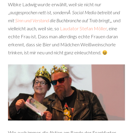
Wibke Ladwig wurde erwählt, weil sie nicht nur
„
ausgesprochen nett ist, sondernÂ Social Media betreibt und
mit
Sinn und Verstand
die Buchbranche auf Trab bringt
„, und
vielleicht auch, weil sie, so
Laudator Stefan Möller
, eine
echte Frau ist. Dass man allerdings echte Frauen daran
erkennt, dass sie Bier und Mädchen Weißweinschorle
trinken, ist mir neu und nicht ganz einleuchtend.
Wie auch immer, die Aktion am Rande der Frankfurter